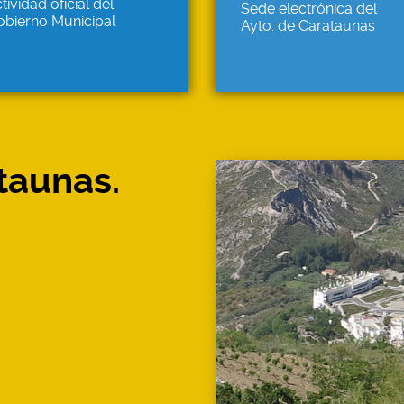
tividad oficial del
Sede electrónica del
obierno Municipal
Ayto. de Carataunas
taunas.