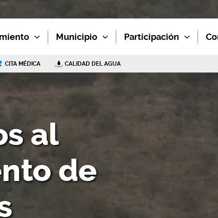
miento
Municipio
Participación
Co
CITA MÉDICA
CALIDAD DEL AGUA
s al
nto de
s