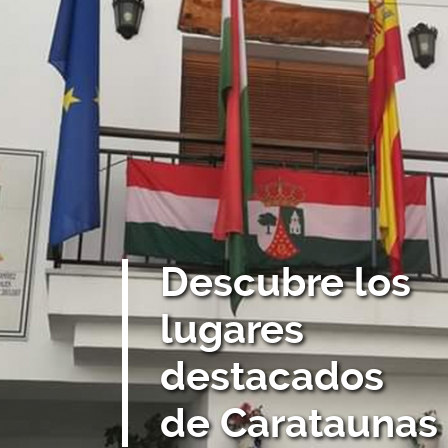
Descubre los
lugares
destacados
de Carataunas