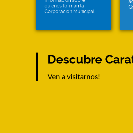
Información sobre
ac
quienes forman la
G
Corporación Municipal.
Descubre Cara
Ven a visitarnos!